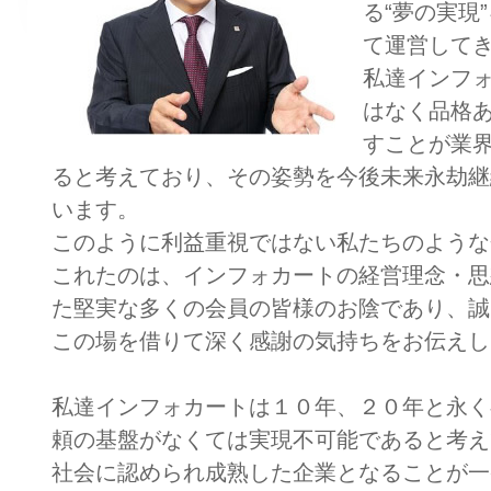
る“夢の実現
て運営して
私達インフ
はなく品格
すことが業
ると考えており、その姿勢を今後未来永劫継
います。
このように利益重視ではない私たちのような
これたのは、インフォカートの経営理念・思
た堅実な多くの会員の皆様のお陰であり、誠
この場を借りて深く感謝の気持ちをお伝えし
私達インフォカートは１０年、２０年と永く
頼の基盤がなくては実現不可能であると考え
社会に認められ成熟した企業となることが一