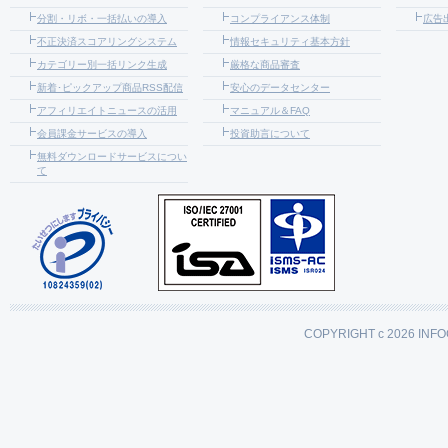
分割・リボ・一括払いの導入
コンプライアンス体制
広告
不正決済スコアリングシステム
情報セキュリティ基本方針
カテゴリー別一括リンク生成
厳格な商品審査
新着･ピックアップ商品RSS配信
安心のデータセンター
アフィリエイトニュースの活用
マニュアル＆FAQ
会員課金サービスの導入
投資助言について
無料ダウンロードサービスについ
て
COPYRIGHT c 2026 INFO