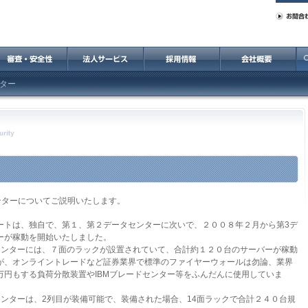
ター
ンターについてご説明いたします。
ートは、独自で、第１、第２データセンターに次いで、２００８年２月から第3デ
ーが稼動を開始いたしました。
センターには、７面のラックが設置されていて、合計約１２０台のサーバーが稼動
が、オンライントレードなど証券業界で標準のファイヤーウォールは勿論、業界
万円もする負荷分散装置やIBMブレードセンター等をふんだんに使用していま
センターは、2列目が装備可能で、装備された場合、14面ラックで合計２４０台規