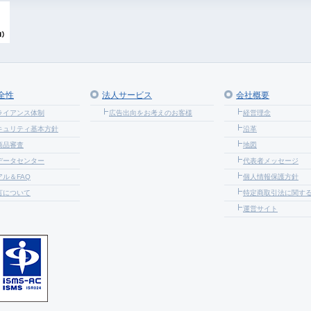
全性
法人サービス
会社概要
ライアンス体制
広告出向をお考えのお客様
経営理念
キュリティ基本方針
沿革
商品審査
地図
データセンター
代表者メッセージ
ル＆FAQ
個人情報保護方針
言について
特定商取引法に関す
運営サイト