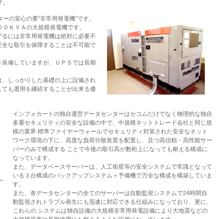
す。
ターの安心の要“非常用発電機”です。
００ＫＶＡの大規模発電機です。
守るには非常用発電機は絶対に必要不
安全な取引を保障することは不可能で
を装備していますが、ＵＰＳでは長期
は、しっかりした基礎の上に設備され
しても運用を継続することが出来る優
インフォカートの独自運営データセンターはセコムだけでなく物理的な独自
多重セキュリティの安全な設備の中で、中規模ネットトレード会社と同じ規
模の業界 標準ファイヤーウォールでセキュリティ対策された安全なネット
ワーク環境の下に、高度な負荷分散装置を配置し、且つ高信頼・高性能サー
バーのみで構成する ことで今後の取引高が数桁上になっても耐える構成に
なっています。
また、データベースサーバーは、人工衛星等の安全システムで常識となって
いる３台構成のバックアップシステム＋予備機で万全な構成を構築していま
す。
また、各データセンターの全てのサーバーは自動監視システムで24時間自
動監視されトラブル発生にも迅速に対応できる仕組みになっており、更に、
これらの システムは独自設備の大規模非常用発電設備により大地震などの