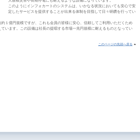
大規模災害や長期停電にも耐えるような設備になっています。
このようにインフォカートのシステムは、いかなる状況においても安心で安
定したサービスを提供することが出来る体制を目指して日々研鑽を行ってい
は約１億円規模ですが、これも会員の皆様に安心、信頼してご利用いただくため
えています。この設備は社長の提唱する市場一兆円規模に耐えるものとなってい
このページの先頭へ戻る