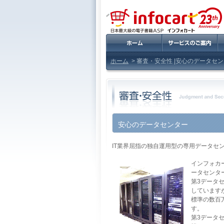
ホーム
> 審査・安全性 |
安心のデータセン
安心のデータセンター
IT業界屈指の独自運用型の専用データセ
インフォカ
ータセンタ
第3データ
しています
標準の数百
す。
第3データ