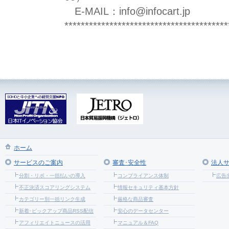
E-MAIL：info@infocart.jp
****************************************
ホーム
サービスのご案内
審査･安全性
法人
分割・リボ・一括払いの導入
コンプライアンス体制
広告
不正決済スコアリングシステム
情報セキュリティ基本方針
カテゴリー別一括リンク生成
厳格な商品審査
新着･ピックアップ商品RSS配信
安心のデータセンター
アフィリエイトニュースの活用
マニュアル＆FAQ